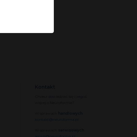
Kontakt
Chcesz dowiedzieć się czegoś
więcej o Neuroformie?
W sprawach
handlowych
kontakt@neuroforma.pl
W sprawach
serwisowych
serwis@neuroforma.pl