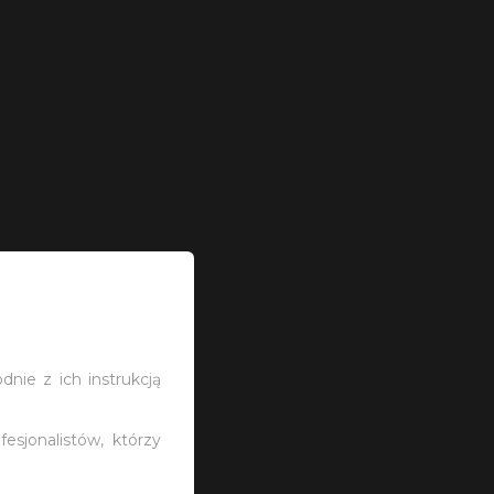
nie z ich instrukcją
esjonalistów, którzy