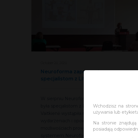
October 20, 2020
Neuroforma zaprezentowana
specjalistom z Litwy
W sierpniu Neuroforma prezentowana
Wchodzisz na stronę
była specjalistom z Litwy. Dr Gintarė
używania lub etykiet
Vaitkienė wystąpiła na dwóch
wydarzeniach i opowiedziała o
Na stronie znajdują
możliwościach prowadzenia rehabilitacji z
posiadają odpowiedni
systemem Neuroforma.