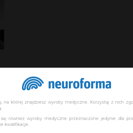
, na której znajdziesz wyroby medyczne. Korzystaj z nich zgod
ą.
 się również wyroby medyczne przeznaczone jedynie dla prof
e kwalifikacje.