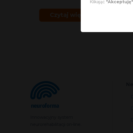
Klikając
"Akceptuję
Czytaj więcej
Ne
D
D
Innowacyjny system
D
neurorehabilitacji on-line.