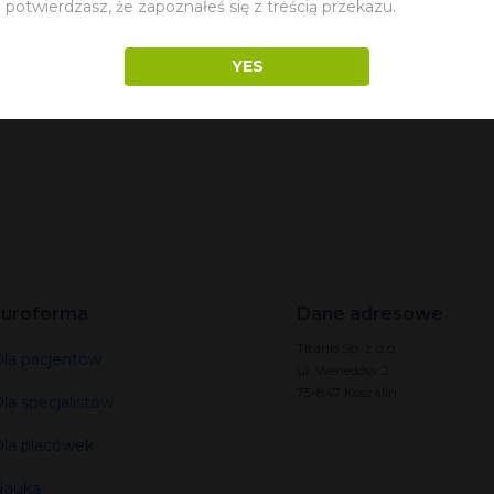
"
potwierdzasz, że zapoznałeś się z treścią przekazu.
YES
uroforma
Dane adresowe
Titanis Sp. z o.o.
la pacjentów
ul. Wenedów 2
75-847 Koszalin
la specjalistów
la placówek
Nauka