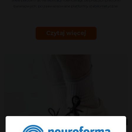
wiele platform do rehabilitacji równowagi: od prostych platform
balansowych, po zaawansowane platformy stabilometyczne.
Czytaj więcej